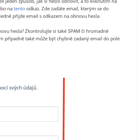
e jeden způsob, jak si heslo obnovit, a to kliknutím na
nebo na
tento
odkaz. Zde zadáte email, kterým se do
sledně přijde email s odkazem na obnovu hesla.
ovu hesla? Zkontrolujte si také SPAM či hromadné
m případně také může být chybně zadaný email do pole