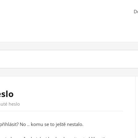
D
slo
uté heslo
ihlásit? No .. komu se to ještě nestalo.