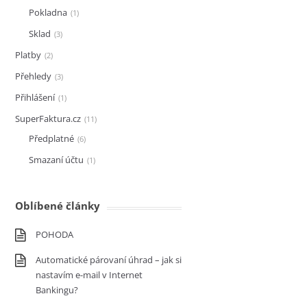
Pokladna
1
Sklad
3
Platby
2
Přehledy
3
Přihlášení
1
SuperFaktura.cz
11
Předplatné
6
Smazaní účtu
1
Oblíbené články
POHODA
Automatické párovaní úhrad – jak si
nastavím e-mail v Internet
Bankingu?