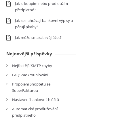
Jak si koupím nebo prodloužím
předplatné?
Jak se nahrávají bankovní výpisy a
párují platby?
Jak můžu smazat svůj účet?
Nejnovější příspěvky
Nejčastější SMTP chyby
FAQ: Zaokrouhlování
Propojení Shoptetu se
SuperFakturou
Nastavení bankovních účtů
Automatické prodlužování
předplatného