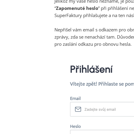
Jelikož my vaše heslo neznáme, je pouz
“
Zapomenuté heslo
” při přihlášení 
SuperFaktury přihlašujete a na ten ná
Nepřišel vám email s odkazem pro obn
zprávy, zda se nenachází tam. Důvode
pro zaslání odkazu pro obnovu hesla.