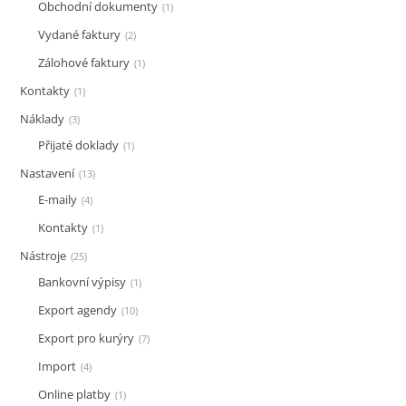
Obchodní dokumenty
1
Vydané faktury
2
Zálohové faktury
1
Kontakty
1
Náklady
3
Přijaté doklady
1
Nastavení
13
E-maily
4
Kontakty
1
Nástroje
25
Bankovní výpisy
1
Export agendy
10
Export pro kurýry
7
Import
4
Online platby
1