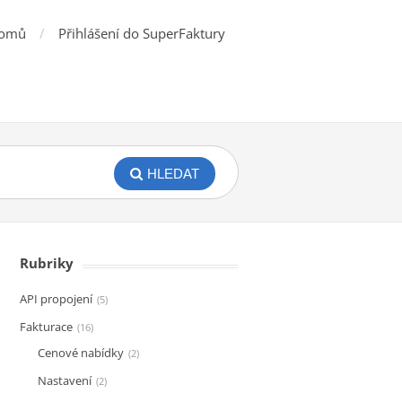
omů
Přihlášení do SuperFaktury
HLEDAT
Rubriky
API propojení
5
Fakturace
16
Cenové nabídky
2
Nastavení
2