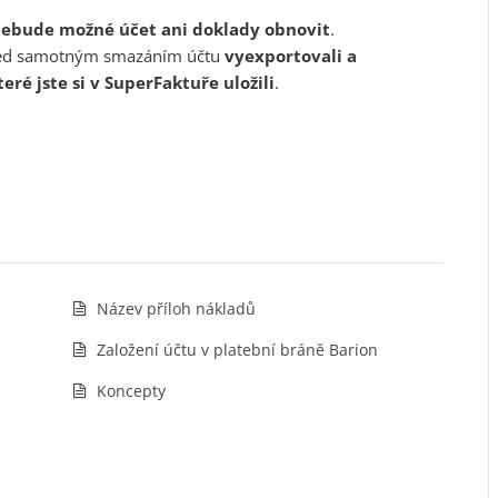
 nebude možné účet ani doklady obnovit
.
před samotným smazáním účtu
vyexportovali a
eré jste si v SuperFaktuře uložili
.
Název příloh nákladů
Založení účtu v platební bráně Barion
Koncepty