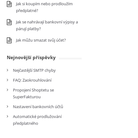
Jak si koupím nebo prodloužím
předplatné?
Jak se nahrávají bankovní výpisy a
párují platby?
Jak můžu smazat svůj účet?
Nejnovější příspěvky
Nejčastější SMTP chyby
FAQ: Zaokrouhlování
Propojení Shoptetu se
SuperFakturou
Nastavení bankovních účtů
Automatické prodlužování
předplatného