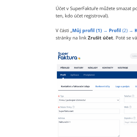
Účet v SuperFaktuře můžete smazat pouze
ten, kdo účet registroval).
V části „
Můj profil (1) →
Profil
(2)
→
K
stránky na link
Zrušit účet
. Poté se v