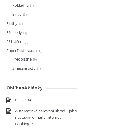
Pokladna
1
Sklad
3
Platby
2
Přehledy
3
Přihlášení
1
SuperFaktura.cz
11
Předplatné
6
Smazaní účtu
1
Oblíbené články
POHODA
Automatické párovaní úhrad – jak si
nastavím e-mail v Internet
Bankingu?