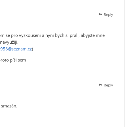
Reply
em se pro vyzkoušení a nyní bych si přal , abyjste mne
nevyužiji..
1956@seznam.cz
)
proto píši sem
Reply
e smazán.