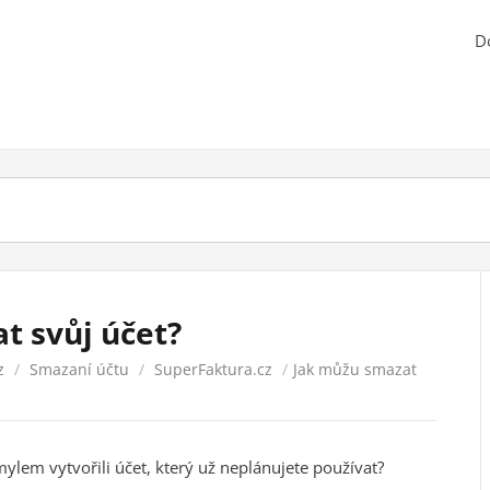
D
t svůj účet?
z
/
Smazaní účtu
/
SuperFaktura.cz
/
Jak můžu smazat
mylem vytvořili účet, který už neplánujete používat?