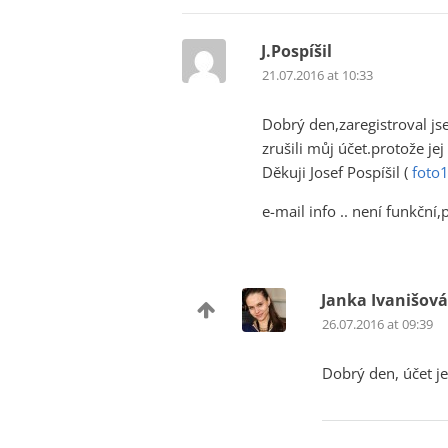
J.Pospíšil
21.07.2016 at 10:33
Dobrý den,zaregistroval js
zrušili můj účet.protože jej 
Děkuji Josef Pospíšil (
foto
e-mail info .. není funkční,
Janka Ivanišová
26.07.2016 at 09:39
Dobrý den, účet j