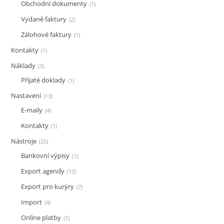
Obchodní dokumenty
1
Vydané faktury
2
Zálohové faktury
1
Kontakty
1
Náklady
3
Přijaté doklady
1
Nastavení
13
E-maily
4
Kontakty
1
Nástroje
25
Bankovní výpisy
1
Export agendy
10
Export pro kurýry
7
Import
4
Online platby
1