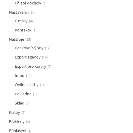
Přijaté doklady
1
Nastavení
13
E-maily
4
Kontakty
1
Nástroje
25
Bankovní výpisy
1
Export agendy
10
Export pro kurýry
7
Import
4
Online platby
1
Pokladna
1
Sklad
3
Platby
2
Přehledy
3
Přihlášení
1