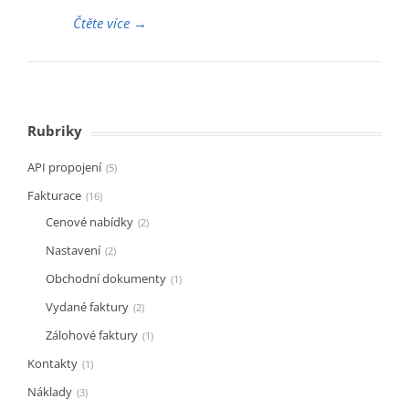
Čtěte více
→
Rubriky
API propojení
5
Fakturace
16
Cenové nabídky
2
Nastavení
2
Obchodní dokumenty
1
Vydané faktury
2
Zálohové faktury
1
Kontakty
1
Náklady
3