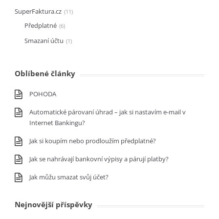
SuperFaktura.cz
11
Předplatné
6
Smazaní účtu
1
Oblíbené články
POHODA
Automatické párovaní úhrad – jak si nastavím e-mail v
Internet Bankingu?
Jak si koupím nebo prodloužím předplatné?
Jak se nahrávají bankovní výpisy a párují platby?
Jak můžu smazat svůj účet?
Nejnovější příspěvky