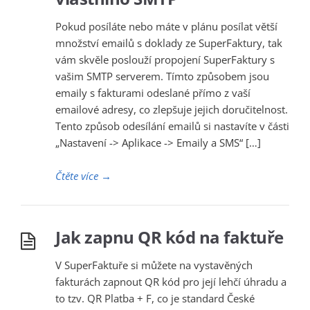
Pokud posíláte nebo máte v plánu posílat větší
množství emailů s doklady ze SuperFaktury, tak
vám skvěle poslouží propojení SuperFaktury s
vašim SMTP serverem. Tímto způsobem jsou
emaily s fakturami odeslané přímo z vaší
emailové adresy, co zlepšuje jejich doručitelnost.
Tento způsob odesílání emailů si nastavíte v části
„Nastavení -> Aplikace -> Emaily a SMS“ […]
Čtěte více
→
Jak zapnu QR kód na faktuře
V SuperFaktuře si můžete na vystavěných
fakturách zapnout QR kód pro její lehčí úhradu a
to tzv. QR Platba + F, co je standard České