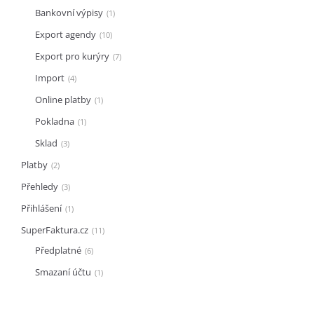
Bankovní výpisy
1
Export agendy
10
Export pro kurýry
7
Import
4
Online platby
1
Pokladna
1
Sklad
3
Platby
2
Přehledy
3
Přihlášení
1
SuperFaktura.cz
11
Předplatné
6
Smazaní účtu
1