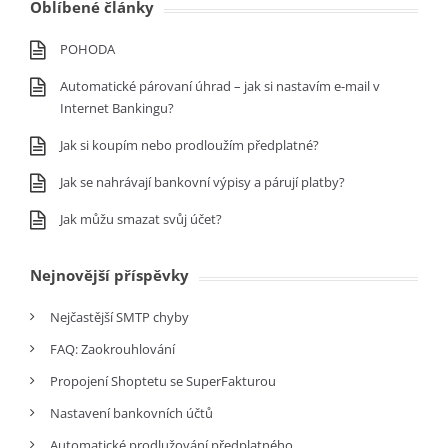
Oblíbené články
POHODA
Automatické párovaní úhrad – jak si nastavím e-mail v
Internet Bankingu?
Jak si koupím nebo prodloužím předplatné?
Jak se nahrávají bankovní výpisy a párují platby?
Jak můžu smazat svůj účet?
Nejnovější příspěvky
Nejčastější SMTP chyby
FAQ: Zaokrouhlování
Propojení Shoptetu se SuperFakturou
Nastavení bankovních účtů
Automatické prodlužování předplatného