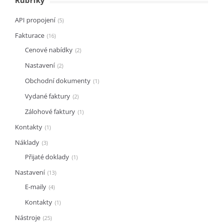
API propojení
5
Fakturace
16
Cenové nabídky
2
Nastavení
2
Obchodní dokumenty
1
Vydané faktury
2
Zálohové faktury
1
Kontakty
1
Náklady
3
Přijaté doklady
1
Nastavení
13
E-maily
4
Kontakty
1
Nástroje
25