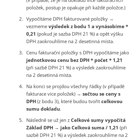
(V případě, že je na dokladu více fakturačních
položek, postup je opakuje při každé položce.)
Vypočítáme DPH fakturované položky →
vezmeme
výsledek z bodu 1 a vynásobíme *
0,21
(pokud je sazba DPH 21 %) a opět výšku
DPH zaokrouhlíme na 2 desetinná místa.
Cenu fakturační položky s DPH vypočítáme jako
jednotkovou cenu bez DPH * počet * 1,21
(při sazbě DPH 21 %) a výsledek zaokrouhlíme
na 2 desetinná místa.
Na konci se projdou všechny řádky (v případě
fakturace více položek) →
sečtou se ceny s
DPH
(z bodu 3), které budou tvořit
celkovou
sumu dokladu
.
Následně se už jen z
Celkové sumy vypočítá
Základ DPH → jako Celková suma / 1,21
(při
sazbě DPH 21 %) a výsledek zaokrouhlíme na 2