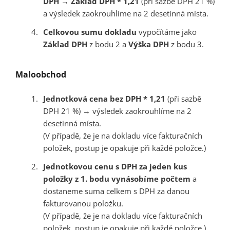
DPH
→
Základ DPH * 1,21
(při sazbě DPH 21 %)
a výsledek zaokrouhlíme na 2 desetinná místa.
Celkovou sumu dokladu
vypočítáme jako
Základ DPH
z bodu 2 a
Výška DPH
z bodu 3.
Maloobchod
Jednotková cena bez DPH * 1,21
(při sazbě
DPH 21 %) → výsledek zaokrouhlíme na 2
desetinná místa.
(V případě, že je na dokladu více fakturačních
položek, postup je opakuje při každé položce.)
Jednotkovou cenu s DPH za jeden kus
položky z 1. bodu vynásobíme počtem
a
dostaneme suma celkem s DPH za danou
fakturovanou položku.
(V případě, že je na dokladu více fakturačních
položek, postup je opakuje při každé položce.)