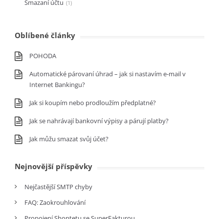
Smazaní účtu
1
Oblíbené články
POHODA
Automatické párovaní úhrad – jak si nastavím e-mail v
Internet Bankingu?
Jak si koupím nebo prodloužím předplatné?
Jak se nahrávají bankovní výpisy a párují platby?
Jak můžu smazat svůj účet?
Nejnovější příspěvky
Nejčastější SMTP chyby
FAQ: Zaokrouhlování
Propojení Shoptetu se SuperFakturou