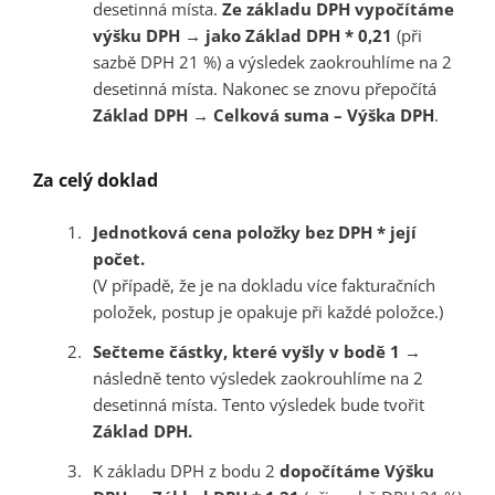
desetinná místa.
Ze základu DPH vypočítáme
výšku DPH → jako Základ DPH * 0,21
(při
sazbě DPH 21 %) a výsledek zaokrouhlíme na 2
desetinná místa. Nakonec se znovu přepočítá
Základ DPH → Celková suma – Výška DPH
.
Za celý doklad
Jednotková cena položky bez DPH * její
počet.
(V případě, že je na dokladu více fakturačních
položek, postup je opakuje při každé položce.)
Sečteme částky, které vyšly v bodě 1
→
následně tento výsledek zaokrouhlíme na 2
desetinná místa. Tento výsledek bude tvořit
Základ DPH.
K základu DPH z bodu 2
dopočítáme Výšku