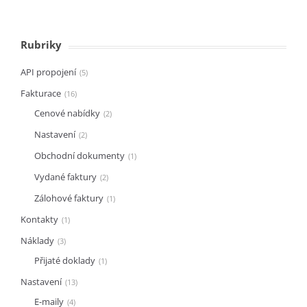
Rubriky
API propojení
5
Fakturace
16
Cenové nabídky
2
Nastavení
2
Obchodní dokumenty
1
Vydané faktury
2
Zálohové faktury
1
Kontakty
1
Náklady
3
Přijaté doklady
1
Nastavení
13
E-maily
4