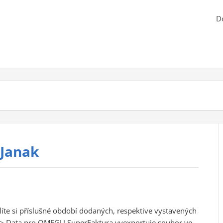
D
Janak
líte si příslušné období dodaných, respektive vystavených
at > Data pro OMEGU SuperFaktura vyexportuje soubor ve