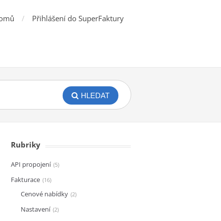
omů
Přihlášení do SuperFaktury
HLEDAT
Rubriky
API propojení
5
Fakturace
16
Cenové nabídky
2
Nastavení
2