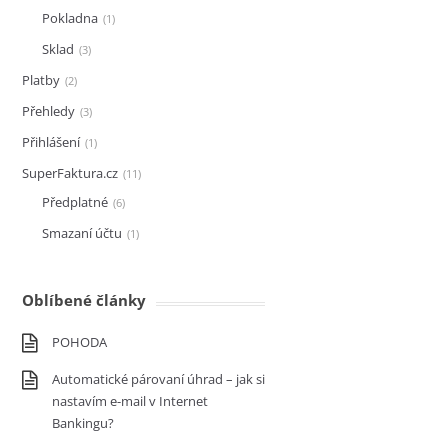
Pokladna
1
Sklad
3
Platby
2
Přehledy
3
Přihlášení
1
SuperFaktura.cz
11
Předplatné
6
Smazaní účtu
1
Oblíbené články
POHODA
Automatické párovaní úhrad – jak si
nastavím e-mail v Internet
Bankingu?