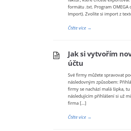
formátu .txt. Program OMEGA 
Import). Zvolíte si import z te
Čtěte více
→
Jak si vytvořím no
účtu
Své firmy můžete spravovat pod
následovným způsobem: Přihlás
firmy se nachází malá šipka, tu
následujícím přihlášení si už mů
firma […]
Čtěte více
→