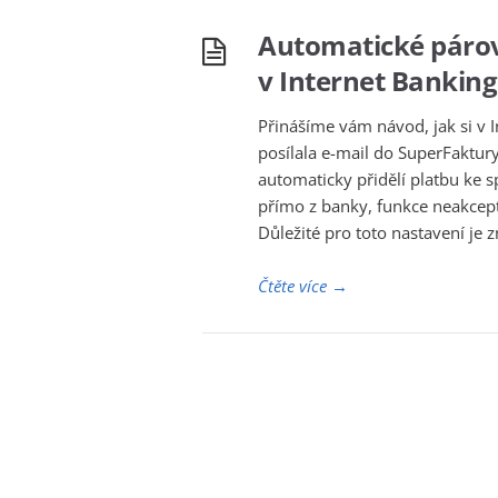
Automatické párova
v Internet Bankin
Přinášíme vám návod, jak si v 
posílala e-mail do SuperFaktu
automaticky přidělí platbu ke s
přímo z banky, funkce neakcept
Důležité pro toto nastavení je 
Čtěte více
→