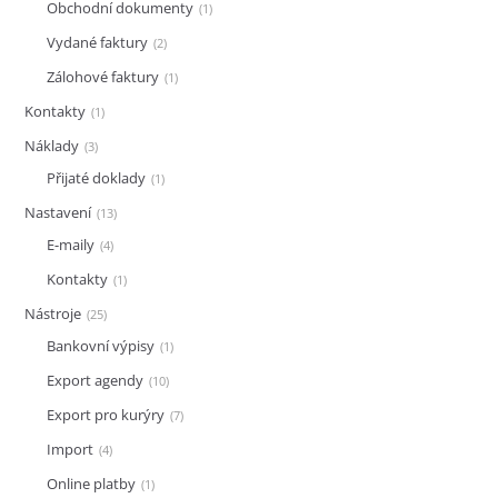
Obchodní dokumenty
1
Vydané faktury
2
Zálohové faktury
1
Kontakty
1
Náklady
3
Přijaté doklady
1
Nastavení
13
E-maily
4
Kontakty
1
Nástroje
25
Bankovní výpisy
1
Export agendy
10
Export pro kurýry
7
Import
4
Online platby
1