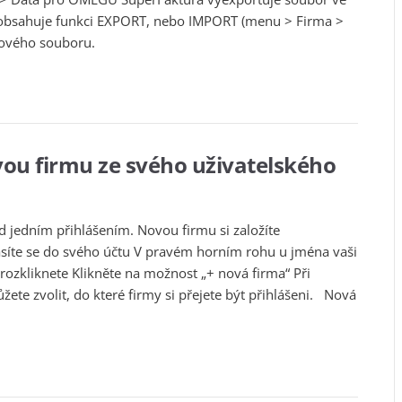
obsahuje funkci EXPORT, nebo IMPORT (menu > Firma >
xtového souboru.
vou firmu ze svého uživatelského
 jedním přihlášením. Novou firmu si založíte
íte se do svého účtu V pravém horním rohu u jména vaši
 rozkliknete Klikněte na možnost „+ nová firma“ Při
žete zvolit, do které firmy si přejete být přihlášeni. Nová