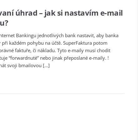
ní úhrad – jak si nastavím e-mail
gu?
Internet Bankingu jednotlivých bank nastavit, aby banka
ry při každém pohybu na účtě. SuperFaktura potom
právné faktuře, či nákladu. Tyto e-maily musí chodit
uje “forwardnuté” nebo jinak přeposlané e-maily. !
znát svoji bmailovou […]