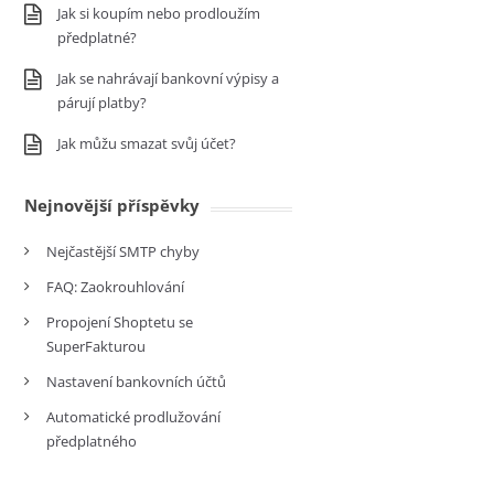
Jak si koupím nebo prodloužím
předplatné?
Jak se nahrávají bankovní výpisy a
párují platby?
Jak můžu smazat svůj účet?
Nejnovější příspěvky
Nejčastější SMTP chyby
FAQ: Zaokrouhlování
Propojení Shoptetu se
SuperFakturou
Nastavení bankovních účtů
Automatické prodlužování
předplatného