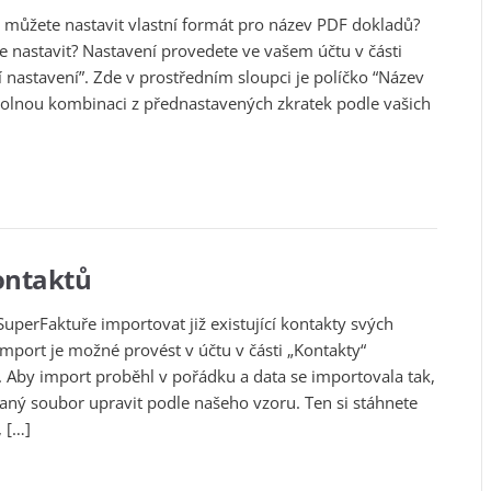
ře můžete nastavit vlastní formát pro název PDF dokladů?
te nastavit? Nastavení provedete ve vašem účtu v části
nastavení”. Zde v prostředním sloupci je políčko “Název
ovolnou kombinaci z přednastavených zkratek podle vašich
ontaktů
SuperFaktuře importovat již existující kontakty svých
mport je možné provést v účtu v části „Kontakty“
. Aby import proběhl v pořádku a data se importovala tak,
vaný soubor upravit podle našeho vzoru. Ten si stáhnete
, […]