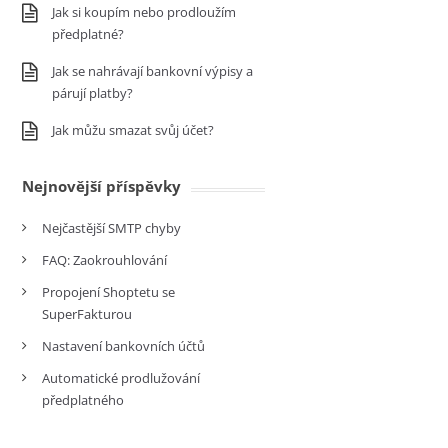
Jak si koupím nebo prodloužím
předplatné?
Jak se nahrávají bankovní výpisy a
párují platby?
Jak můžu smazat svůj účet?
Nejnovější příspěvky
Nejčastější SMTP chyby
FAQ: Zaokrouhlování
Propojení Shoptetu se
SuperFakturou
Nastavení bankovních účtů
Automatické prodlužování
předplatného