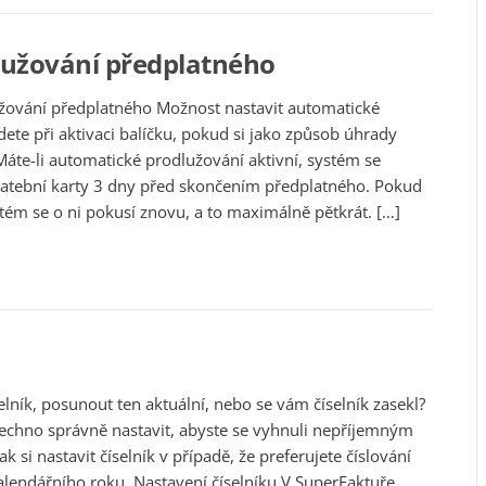
užování předplatného
žování předplatného Možnost nastavit automatické
ete při aktivaci balíčku, pokud si jako způsob úhrady
 Máte-li automatické prodlužování aktivní, systém se
platební karty 3 dny před skončením předplatného. Pokud
tém se o ni pokusí znovu, a to maximálně pětkrát. […]
selník, posunout ten aktuální, nebo se vám číselník zasekl?
chno správně nastavit, abyste se vyhnuli nepříjemným
k si nastavit číselník v případě, že preferujete číslování
lendářního roku. Nastavení číselníku V SuperFaktuře