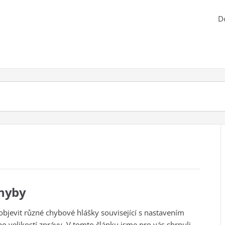
D
chyby
objevit různé chybové hlášky související s nastavením
o velikostí zprávy. V tomto článku jsme pro vás shrnuli