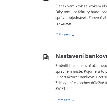
Článek vám krok za krokem ukáž
Díky tomu se faktury budou vys
správu objednávek. Zároveň zís
fakturace.
Čtěte více
→
Nastavení bankovn
Změnili jste bankovní účet neb
správném místě. Pojďme si to pr
SuperFaktuře? Bankovní účet si 
Zde vyplníte všechny důležité 
SWIFT. […]
Čtěte více
→