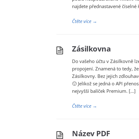
najdete přednastavené číselné ř
Čtěte více
→
Zásilkovna
Do vašeho účtu v Zásilkovně l
propojení. Znamená to tedy, že
Zásilkovny. Bez jejich zdlouha
🙂 Jelikož se jedná o API přeno
nejvyšší balíček Premium. […]
Čtěte více
→
Název PDF