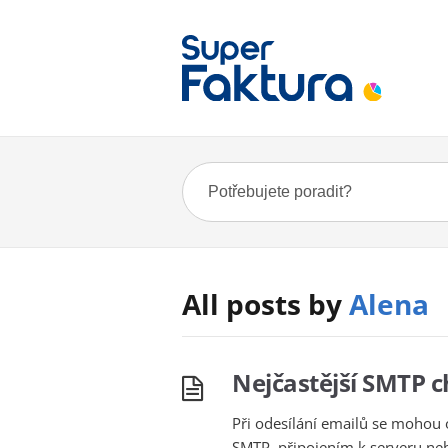
All posts by
Alena
Nejčastější SMTP 
Při odesílání emailů se mohou 
SMTP, připojením k serveru neb