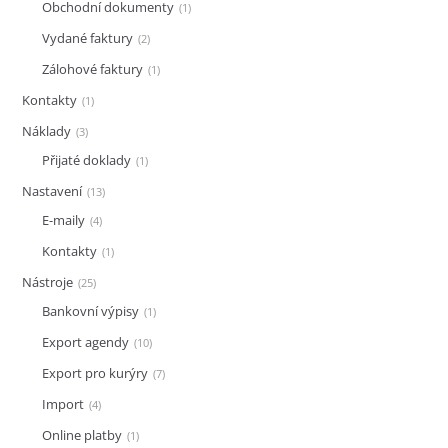
Obchodní dokumenty
1
Vydané faktury
2
Zálohové faktury
1
Kontakty
1
Náklady
3
Přijaté doklady
1
Nastavení
13
E-maily
4
Kontakty
1
Nástroje
25
Bankovní výpisy
1
Export agendy
10
Export pro kurýry
7
Import
4
Online platby
1