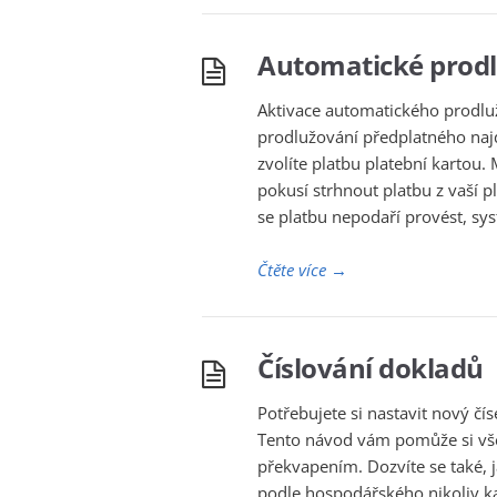
Automatické prodl
Aktivace automatického prodlu
prodlužování předplatného najd
zvolíte platbu platební kartou.
pokusí strhnout platbu z vaší 
se platbu nepodaří provést, sys
Čtěte více
→
Číslování dokladů
Potřebujete si nastavit nový čí
Tento návod vám pomůže si vše
překvapením. Dozvíte se také, ja
podle hospodářského nikoliv ka