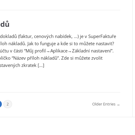
adů
okladů (faktur, cenových nabídek, …) je v SuperFaktuře
oh nákladů. Jak to funguje a kde si to můžete nastavit?
čtu v části “Můj profil→Aplikace→Základní nastavení”.
líčko “Název příloh nákladů”. Zde si můžete zvolit
stavených zkratek […]
Older Entries →
2