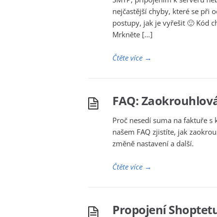
nejčastější chyby, které se při
postupy, jak je vyřešit 🙂 Kód
Mrkněte […]
Čtěte více
→
FAQ: Zaokrouhlov
Proč nesedí suma na faktuře s 
našem FAQ zjistíte, jak zaokrou
změně nastavení a další.
Čtěte více
→
Propojení Shoptet