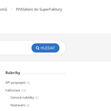
omů
Přihlášení do SuperFaktury
HLEDAT
Rubriky
API propojení
5
Fakturace
16
Cenové nabídky
2
Nastavení
2