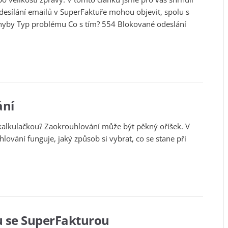
 odesílání emailů v SuperFaktuře mohou objevit, spolu s
 chyby Typ problému Co s tím? 554 Blokované odeslání
ání
kalkulačkou? Zaokrouhlování může být pěkný oříšek. V
hlování funguje, jaký způsob si vybrat, co se stane při
u se SuperFakturou