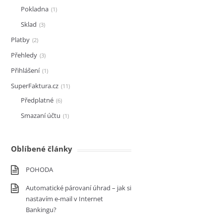
Pokladna
1
Sklad
3
Platby
2
Přehledy
3
Přihlášení
1
SuperFaktura.cz
11
Předplatné
6
Smazaní účtu
1
Oblíbené články
POHODA
Automatické párovaní úhrad – jak si
nastavím e-mail v Internet
Bankingu?