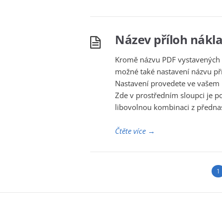
Název příloh nákl
Kromě názvu PDF vystavených d
možné také nastavení názvu příl
Nastavení provedete ve vašem ú
Zde v prostředním sloupci je po
libovolnou kombinaci z předna
Čtěte více
→
1