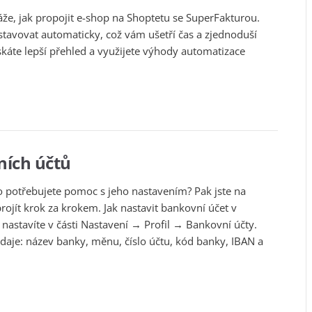
e, jak propojit e-shop na Shoptetu se SuperFakturou.
tavovat automaticky, což vám ušetří čas a zjednoduší
káte lepší přehled a využijete výhody automatizace
ích účtů
o potřebujete pomoc s jeho nastavením? Pak jste na
ojít krok za krokem. Jak nastavit bankovní účet v
nastavíte v části Nastavení → Profil → Bankovní účty.
údaje: název banky, měnu, číslo účtu, kód banky, IBAN a