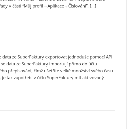
ady v části “Můj profil→Aplikace→Číslování”, […]
ze data ze SuperFaktury exportovat jednoduše pomocí API
 se data ze SuperFaktury importují přímo do účtu
vého přepisování, čímž ušetříte velké množství svého času
s, je tak zapotřebí v účtu SuperFaktury mít aktivovaný